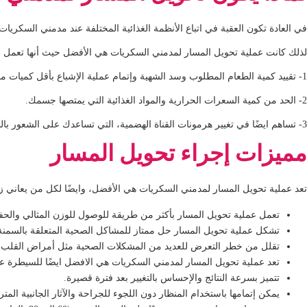
في العادة تكون العقبة في اتباع الأنظمة الغذائية المختلفة عند مدمني السكري
لذلك كانت عملية تحويل المسار لمدمني السكريات هي الأفضل حيث أنها تعمل ب3 طرق مختلف
1- تقييد كمية الطعام المطلوب وسد الشهية وإتمام عملية الإشباع بأقل كميات ممكنة من الاكل.
2- الحد من كمية السعرات الحرارية والمواد الغذائية التي يمتصها جسمك.
3- تساهم ايضًا في تغيير هرمونات القناة الهضمية، التي تساعدك على الشعور بالشبع لفترة أطول وقمع الشهية.
مميزات إجراء تحويل المسار
تعد عملية تحويل المسار لمدمني السكريات هي الأفضل، وايضًا لكل من يعاني زيا
تعمل عملية تحويل المسار بأكثر من طريقة للوصول للوزن المثالي والحف
تشكل عملية تحويل المسار حل ممتاز للمشاكل الصحية المتعلقة بالسمنة
تقلل من خطر التعرض للعديد من المشكلات الصحية مثل أمراض القلب وا
تعد عملية تحويل المسار لمدمني السكريات هي الافضل ايضًا للسيطرة على 
تتميز بسرعة النتائج والإحساس بالتغيير بعد فترة قصيرة.
يمكن إتمامها باستخدام المنظار دون اللجوء للجراحة والآثار الجانبية المتر