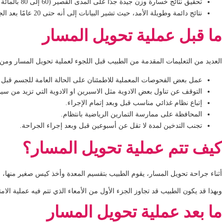
تحقيق نتائج خسارة وزن جيدة جدًا على المدى القصير (60 إلى 80 بالمائة من فقدان الوزن الزائد)
نتائج دائمة وطويلة الأمد، حيث تشير البيانات إلى أنه حتى 20 عامًا بعد الجراحة ، يحافظ معظم المرضى على أكثر من 50 في المائة من فقدان الوزن الزائد.
ما قبل عملية تحويل المسار
العديد من التعليمات المقدمة من الطبيب قبل اللجوء لعملية تحويل المسار ومن 
عمل بعض الفحوصات المعملية للاطمئنان على الحالة العامة للجسم قبل ال
التوقف عن تناول بعض الادوية مثل الاسبرين او الادوية التي تزيد من سيو
إتباع نظام غذائي مناسب قبل وبعد إتمام الإجراء.
المحافظة على ممارسة التمارين الرياضية بانتظام.
تجنب التدخين لمدة لا تقل عن أسبوعين قبل وبعد إجراء الجراحة.
كيف تتم عملية تحويل المسار؟
أثناء جراحة تحويل المسار، يقوم الطبيب بتقسيم المعدة وأخذ كيس صغير منها، ب
وبهذا قد يكون الطبيب قد تجاوز الجزء الأول من الأمعاء الذي تتم فيه عملية الا
ما بعد عملية تحويل المسار