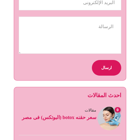
احدث المقالات
0
مقالات
سعر حقنه botox (البوتكس) فى مصر