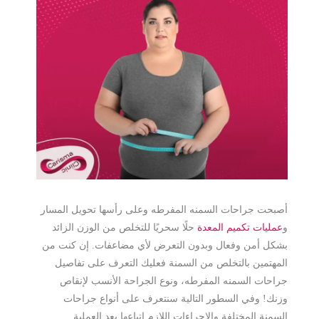
أصبحت جراحات السمنه المفرطه وعلى رأسها تحويل المسار
و
عمليات تكميم المعدة
حلًا سحريًا للتخلص من الوزن الزائد
بشكل أمن وفعال وبدون التعرض لأي مضاعفات.
إن كنت من
المهتمين بالتخلص من السمنة فعليك التعرف على تفاصيل
جراحات السمنه المفرطه، ونوع الجراحة الأنسب لإنقاص
وزنك! وفي السطور التالية سنتعرف على أنواع جراحات
السمنة المختلفة والإجراءات اللازم اتباعها بعد العملية