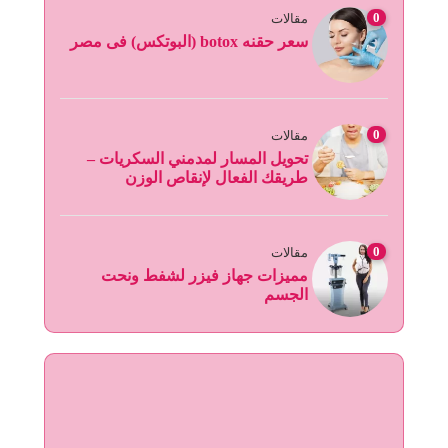
0
مقالات
سعر حقنه botox (البوتكس) فى مصر
0
مقالات
تحويل المسار لمدمني السكريات –
طريقك الفعال لإنقاص الوزن
0
مقالات
مميزات جهاز فيزر لشفط ونحت
الجسم