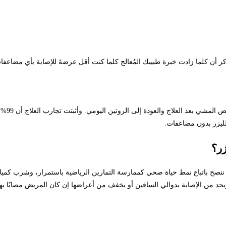
ر أن كلما زادت خبرة طبيبك المُعالج كلما كنت أقل عرضةَ للإصابة بأي مضاعفا
تتميز عمليات ازالة الدوالي بالليزر بنتائجها السريعة، ويستطيع المريض المشي بعد العلاج والعودة إلى الروتين اليومي. وأثبتت تجارب العلاج أن 99%
الليزر بدون مضاعفات.
زر؟
نصح باتباع نمط حياة صحي كممارسة التمارين الرياضية باستمرار، وشرب كمي
يحد من الإصابة بدوالي الساقين أو يخفف من أعراضها إن كان المريض مصابًا بها