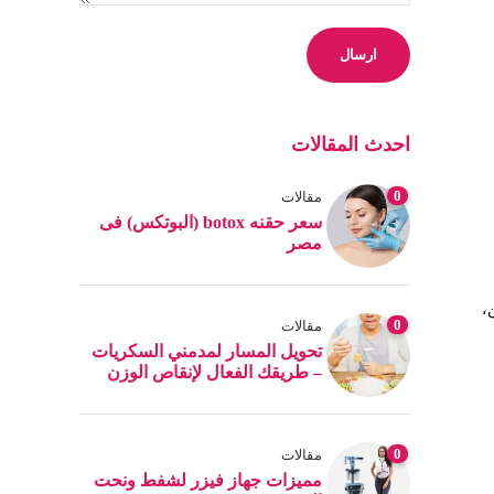
احدث المقالات
0
مقالات
سعر حقنه botox (البوتكس) فى
مصر
،
0
مقالات
تحويل المسار لمدمني السكريات
– طريقك الفعال لإنقاص الوزن
0
مقالات
مميزات جهاز فيزر لشفط ونحت