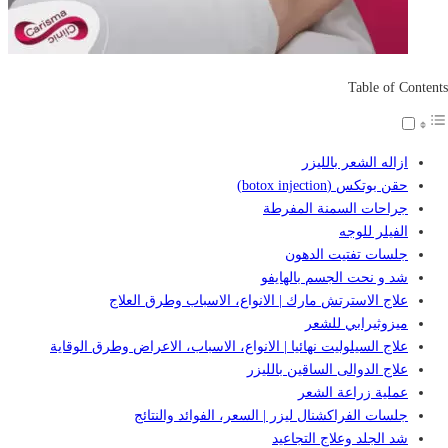
Table of Contents
ازاله الشعر بالليزر
حقن بوتكس (botox injection)
جراحات السمنة المفرطة
الفيلر للوجه
جلسات تفتيت الدهون
شد و نحت الجسم بالهايفو
علاج الاسترتش مارك | الانواع، الاسباب وطرق العلاج
ميزوثيرابي للشعر
علاج السيلوليت نهائيا | الانواع، الاسباب، الاعراض وطرق الوقاية
علاج الدوالى الساقين بالليزر
عملية زراعة الشعر
جلسات الفراكشنال ليزر | السعر، الفوائد والنتائج
شد الجلد وعلاج التجاعيد