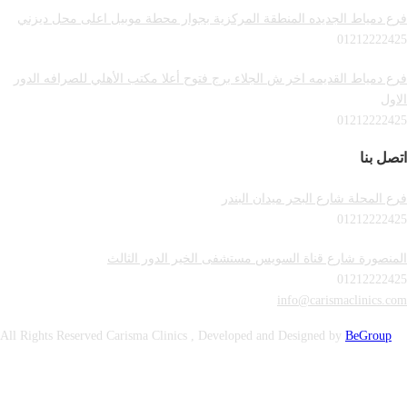
فرع دمياط الجديده المنطقة المركزية بجوار محطة موبيل اعلى محل ديزني
01212222425
فرع دمياط القديمه اخر ش الجلاء برج فتوح أعلا مكتب الأهلي للصرافه الدور
الاول
01212222425
اتصل بنا
فرع المحلة شارع البحر ميدان البندر
01212222425
المنصورة شارع قناة السويس مستشفى الخير الدور الثالث
01212222425
info@carismaclinics.com
All Rights Reserved Carisma Clinics , Developed and Designed by
BeGroup