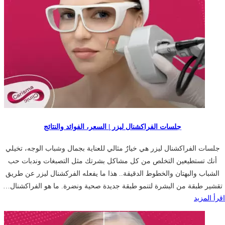
جلسات الفراكشنال ليزر | السعر، الفوائد والنتائج
جلسات الفراكشنال ليزر هي خيارٌ مثالي للعناية بجمال وشباب الوجه، تخيلي
أنك تستطيعين التخلص من كل مشاكل بشرتك مثل التصبغات وندبات حب
الشباب والبهتان والخطوط الدقيقة.. هذا ما يفعله الفركشنال ليزر عن طريق
تقشير طبقة من البشرة لتنمو طبقة جديدة صحية ونضرة. ما هو الفراكشنال…
اقرأ المزيد