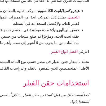
الثمانينيات القرن الماضي لذا فقد تم الحد من استخدامها أيض
هيدروكسيلاباتيت الكالسيوم:
مركب شبيه بالمعادن مو
التجميل
كفيلر للفك، ولا يُفضل استخدامه في الشفاه.
حمض الهيالورونيك:
مادة موجودة في الجسم خصوصًا 
حقنه تحت الجلد، ومؤخرًا تم صنع منتجات من حمض اله
تلك المادة بين ما يقرب من 6 أشهر إلى سنة، وأهم ما يميزه نتائجه الفورية وإمكانية إذابته إذا لم يُعطي النتائج المطلوبة.
اعرفي
افضل انواع الفيلر
تختلف اسعار حقن الفيلر فى مصر حسب نوع المادة المستخدمة
الأطباء المتخصصين الذين يتمتعون بالعلم والدراسات الكافي
استخدامات حقن الفيلر
كما أوضحنا لكِ من قبل؛ تُستخدم حقن الفيلر بشكل أساسي
استخداماتها: