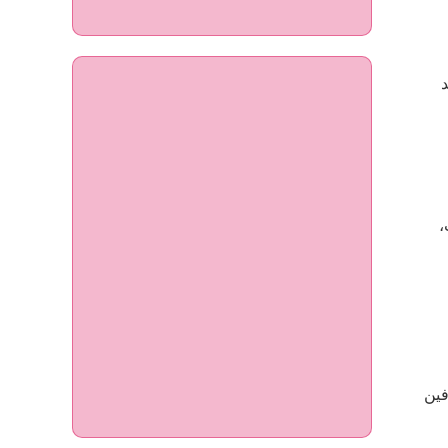
ديد
،
فين