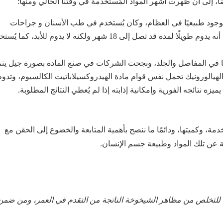
ًا، إلى أن ظهرت أشهر المواد المُستخدمة في وقتنا الحالي ومنها:
جود طبيعيًا في العظام، وكان يُستخدم في طب الأسنان و جراحات
. يمتلك ذلك المركب عددًا من المميزات أهمها أنه يدوم طويلًا لمدة قد تصل إلى 18 شهر ولكنه لا يدوم للأبد، كما
في المفاصل والجلد، ونجحت الشركات في صنع المادة بصورة جيل يتم
يالورونيك تحمل نفس قوام مادة الهيدروكسيلاباتيت الكالسيوم، وتدوم
، وكميتها، ودائمًا ما ننصح بأهمية المتابعة والخضوع إلى الحقن مع
ة عن تلك المواد وطبيعة جسم الإنسان.
 للتخلص من مظاهر الشيخوخة الناتجة من التقدم في العمر، ومن ضمن