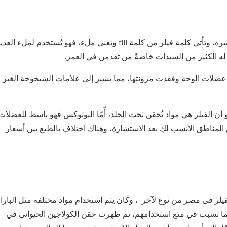
الفيلر هو مادة هلامية كالجل تٌستخدم للحقن تحت الجلد مباشرة، وتأتي كلمة فيلر من كلمة fill وتعنى ملء، فهو يُستخدم لملء الع
ه الكثير من السيدات خاصةً من تقدمن في العمر.
ت عضلات الوجه وفقدت مرونتها، مما يشير إلى علامات الشيخوخة الغير
ن الفيلر هي مواد تُحقن تحت الجلد، أّمّا البوتوكس فهو باسط للعضلات
لمناطق الأنسب لكِ بعد الاستشارة، وهناك اختلاف بالطبع بين أسعار
فيلر فى مصر
من نوع لآخر ، وكان يتم استخدام مواد مختلفة مثل البارا
م مما تسبب في منع استخدامهم، ثم ظهرت حقن الكولاجين الحيواني في